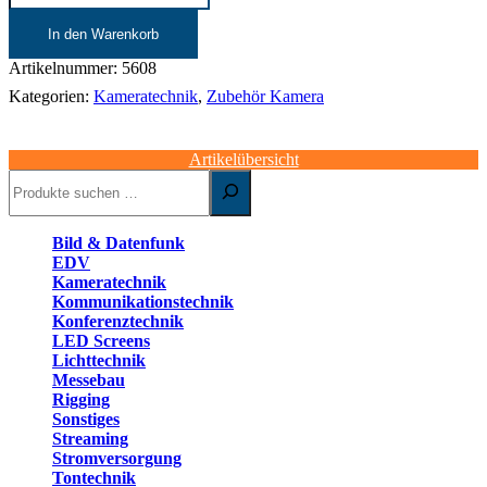
|
Ronin
In den Warenkorb
DJI
RS
Artikelnummer:
5608
2
Kategorien:
Kameratechnik
,
Zubehör Kamera
Pro
Combo
Menge
Artikelübersicht
Suchen
Bild & Datenfunk
EDV
Kameratechnik
Kommunikationstechnik
Konferenztechnik
LED Screens
Lichttechnik
Messebau
Rigging
Sonstiges
Streaming
Stromversorgung
Tontechnik