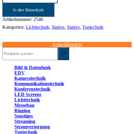
30
kg
In den Warenkorb
|
MANFROTTO
Artikelnummer:
2546
008WLU
Kategorien:
Lichttechnik
,
Stative
,
Stative
,
Tontechnik
|
chrom
Menge
Artikelübersicht
Suchen
Bild & Datenfunk
EDV
Kameratechnik
Kommunikationstechnik
Konferenztechnik
LED Screens
Lichttechnik
Messebau
Rigging
Sonstiges
Streaming
Stromversorgung
Tontechnik