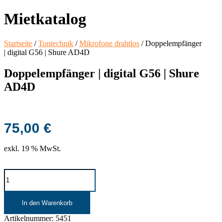
Mietkatalog
Startseite
/
Tontechnik
/
Mikrofone drahtlos
/ Doppelempfänger
| digital G56 | Shure AD4D
Doppelempfänger | digital G56 | Shure
AD4D
75,00
€
exkl. 19 % MwSt.
Doppelempfänger
| digital
G56
|
In den Warenkorb
Shure
AD4D
Artikelnummer:
5451