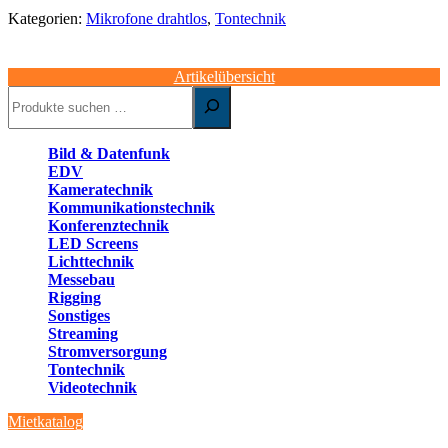
Menge
Kategorien:
Mikrofone drahtlos
,
Tontechnik
Artikelübersicht
Suchen
Bild & Datenfunk
EDV
Kameratechnik
Kommunikationstechnik
Konferenztechnik
LED Screens
Lichttechnik
Messebau
Rigging
Sonstiges
Streaming
Stromversorgung
Tontechnik
Videotechnik
Mietkatalog