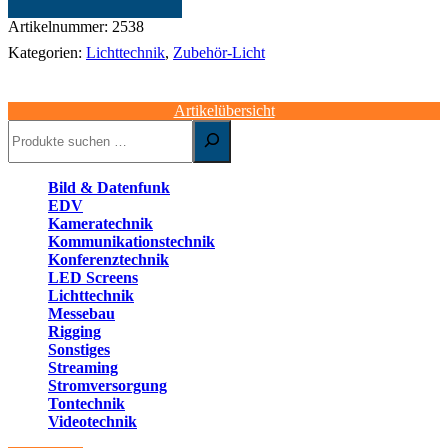
|
Connax
Artikelnummer:
2538
DS-
Kategorien:
Lichttechnik
,
Zubehör-Licht
130
Menge
Artikelübersicht
Suchen
Bild & Datenfunk
EDV
Kameratechnik
Kommunikationstechnik
Konferenztechnik
LED Screens
Lichttechnik
Messebau
Rigging
Sonstiges
Streaming
Stromversorgung
Tontechnik
Videotechnik