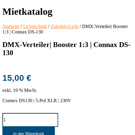
Mietkatalog
Startseite
/
Lichttechnik
/
Zubehör-Licht
/ DMX-Verteiler| Booster
1:3 | Connax DS-130
DMX-Verteiler| Booster 1:3 | Connax DS-
130
15,00
€
exkl. 19 % MwSt.
Connex DS130 | 5-Pol XLR | 230V
DMX-
Verteiler|
Booster
1:3
In den Warenkorb