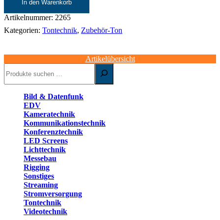
In den Warenkorb
für
PC
Artikelnummer:
2265
und
Kategorien:
Tontechnik
,
Zubehör-Ton
Mac
| Radial
Menge
Artikelübersicht
Suchen
Bild & Datenfunk
EDV
Kameratechnik
Kommunikationstechnik
Konferenztechnik
LED Screens
Lichttechnik
Messebau
Rigging
Sonstiges
Streaming
Stromversorgung
Tontechnik
Videotechnik