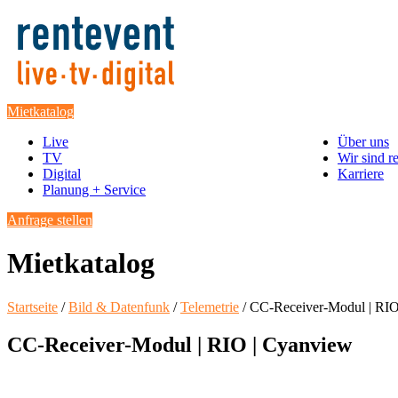
Mietkatalog
Live
Über uns
TV
Wir sind r
Digital
Karriere
Planung + Service
Anfrage stellen
Mietkatalog
Startseite
/
Bild & Datenfunk
/
Telemetrie
/ CC-Receiver-Modul | RIO
CC-Receiver-Modul | RIO | Cyanview