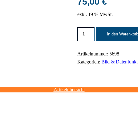
75,00
€
exkl. 19 % MwSt.
CC-
In den Warenkor
Receiver-
Modul
|
RIO
Artikelnummer:
5698
|
Kategorien:
Bild & Datenfunk
Cyanview
Menge
Artikelübersicht