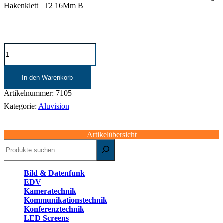
Hakenklett | T2 16Mm B
Aluvision
Rahmen
|
Omni-
In den Warenkorb
55
|
Artikelnummer:
7105
A3
Kategorie:
Aluvision
|
0,5
m
Artikelübersicht
x
Suchen
3
m
|
schwarz
Bild & Datenfunk
Menge
EDV
Kameratechnik
Kommunikationstechnik
Konferenztechnik
LED Screens