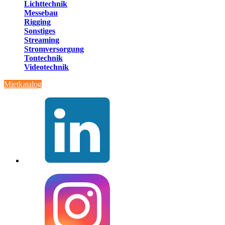
Lichttechnik
Messebau
Rigging
Sonstiges
Streaming
Stromversorgung
Tontechnik
Videotechnik
Mietkatalog