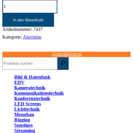
Aluvision
Eck-
Verbinder
|
In den Warenkorb
Quickfix
T21/4
Artikelnummer:
7437
H
Kategorie:
Aluvision
Z
|
variabler
Artikelübersicht
Winkel
Suchen
Menge
Bild & Datenfunk
EDV
Kameratechnik
Kommunikationstechnik
Konferenztechnik
LED Screens
Lichttechnik
Messebau
Rigging
Sonstiges
Streaming