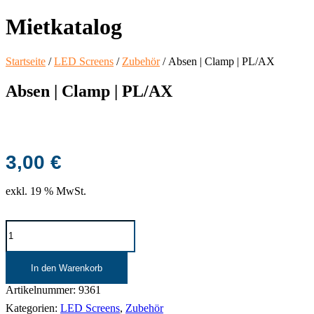
Mietkatalog
Startseite
/
LED Screens
/
Zubehör
/ Absen | Clamp | PL/AX
Absen | Clamp | PL/AX
3,00
€
exkl. 19 % MwSt.
Absen
|
Clamp
|
In den Warenkorb
PL/AX
Menge
Artikelnummer:
9361
Kategorien:
LED Screens
,
Zubehör