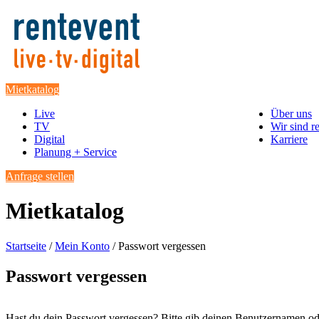
Mietkatalog
Live
Über uns
TV
Wir sind r
Digital
Karriere
Planung + Service
Anfrage stellen
Mietkatalog
Startseite
/
Mein Konto
/ Passwort vergessen
Passwort vergessen
Hast du dein Passwort vergessen? Bitte gib deinen Benutzernamen oder