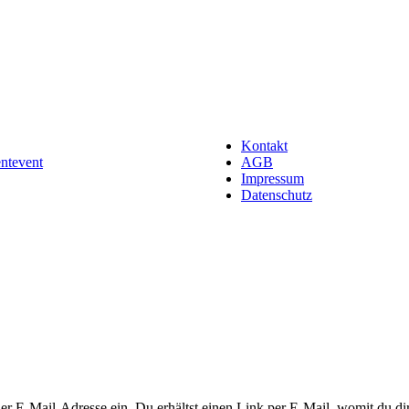
Kontakt
entevent
AGB
Impressum
Datenschutz
 E-Mail-Adresse ein. Du erhältst einen Link per E-Mail, womit du dir 